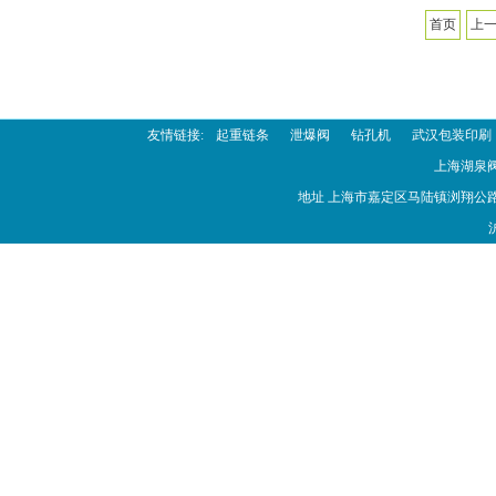
首页
上
查看更多联系方式
友情链接:
起重链条
泄爆阀
钻孔机
武汉包装印刷
上海湖泉
地址 上海市嘉定区马陆镇浏翔公路1908号
沪