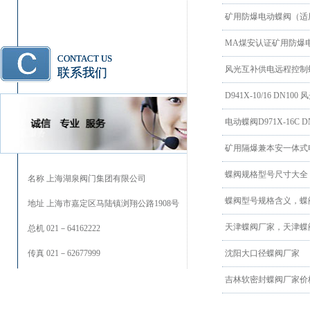
矿用防爆电动蝶阀（适用
MA煤安认证矿用防爆
CONTACT US
风光互补供电远程控制蝶
联系我们
D941X-10/16 DN
电动蝶阀D971X-16C
矿用隔爆兼本安一体式
蝶阀规格型号尺寸大全
名称 上海湖泉阀门集团有限公司
蝶阀型号规格含义，蝶
地址 上海市嘉定区马陆镇浏翔公路1908号
天津蝶阀厂家，天津蝶
总机 021－64162222
传真 021－62677999
沈阳大口径蝶阀厂家
吉林软密封蝶阀厂家价