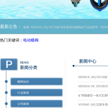
最新公告：
N600矿用电动蝶阀的技术参数
MD941X-10Q DN350矿用瓦斯电动蝶阀的产品说明书
MD9
热门关键词：
电动蝶阀
新闻中心
NEWS
新闻分类
MD941X-10Q DN
蝶阀知识
MD941H-10C DN5
行业新闻
矿用隔爆型一体式瓦斯
公司新闻
WSD94F-10Q 瓦斯