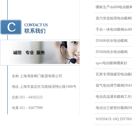
哪家生产dn800电动蝶
蒸汽管道能用电动蝶阀
CONTACT US
手自一体电动蝶阀dn40
联系我们
DN600供水电动蝶阀
DN600供水电动蝶阀
upvc电动蝶阀哪家好
瓦斯专用隔爆型电动蝶
名称 上海湖泉阀门集团有限公司
煤气电动调节蝶阀D943H-
地址 上海市嘉定区马陆镇浏翔公路1908号
电动高温通风蝶阀工作
总机 021－64162222
传真 021－62677999
电动法兰硬密封蝶阀D943H
WSD941X-16Q D