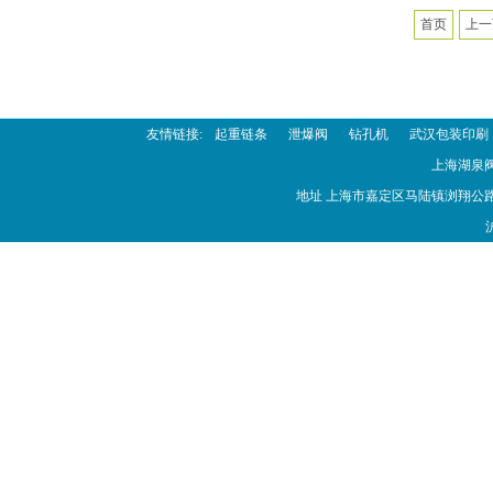
首页
上一
查看更多联系方式
友情链接:
起重链条
泄爆阀
钻孔机
武汉包装印刷
上海湖泉
地址 上海市嘉定区马陆镇浏翔公路1908号
沪