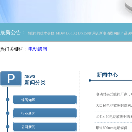
最新公告：
N500/DN600矿用电动蝶阀的技术参数
MD941X-10Q DN350矿用瓦斯电动蝶阀的产品说
热门关键词：
电动蝶阀
新闻中心
NEWS
新闻分类
电动对夹式蝶阀厂家，
蝶阀知识
大口径电动软密封蝶阀
行业新闻
d941x-10电动软密封蝶
公司新闻
烟道600mm电动蝶阀