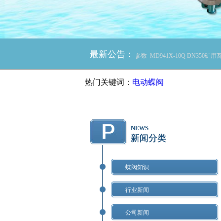
最新公告：
书
MD941H-10C DN500/DN600矿用电动蝶阀的技术参数
MD941X-10Q DN35
热门关键词：
电动蝶阀
NEWS
新闻分类
蝶阀知识
行业新闻
公司新闻