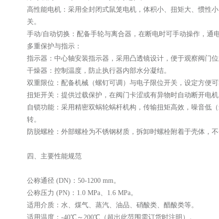
‌高性能电机‌：采用全封闭式鼠笼电机，体积小、扭矩大、惯性
关。‌
‌手动/自动切换‌：配备手轮与离合器，在断电时可手动操作，通
‌多重保护与指示‌：
‌指示器‌：中心轴安装指示器，采用凸透镜设计，便于观察阀门位
‌干燥器‌：控制温度，防止执行器内部水分凝结。‌
‌双重限位‌：配备机械（螺钉可调）与电子限位开关，设定方便可
‌扭矩开关‌：提供过载保护，在阀门卡涩或有异物时自动断开电机
‌自锁功能‌：采用精密双蜗轮蜗杆机构，传输扭矩高效，噪音低
转。‌
‌防脱螺栓‌：外部螺栓为不锈钢材质，拆卸时螺栓附着于壳体，不
‌四、主要性能规范‌
‌公称通径 (DN)‌：50-1200 mm。‌
‌公称压力 (PN)‌：1.0 MPa、1.6 MPa。‌
‌适用介质‌：水、煤气、蒸汽、油品、硝酸类、醋酸类等。‌
‌适用温度‌：-40℃～200℃（超出此范围需订货时注明）。‌