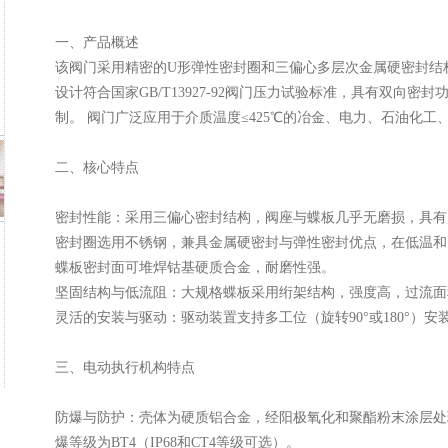
‌一、产品概述‌
该阀门采用精密的U形弹性密封圈和三偏心多层次金属硬密封结
设计符合国家GB/T13927-92阀门压力试验标准，具有双向
制。‌ 阀门广泛应用于介质温度≤425℃的冶金、电力、石油化工
‌二、核心特点‌
密封性能‌：采用三偏心密封结构，阀座与蝶板几乎无磨损，具有
密封圈选用不锈钢，兼具金属硬密封与弹性密封优点，在低温和
蝶板密封面可堆焊钴基硬质合金，耐磨性强。‌
坚固结构与低流阻‌：大规格蝶板采用绗架结构，强度高，过流面
‌灵活的安装与驱动‌：驱动装置支持多工位（旋转90°或180°）安
‌三、电动执行机构特点‌
‌防爆与防护‌：壳体为硬质铝合金，经阳极氧化和聚酯粉末涂层处
爆等级为BT4（IP68和CT4等级可选）。‌