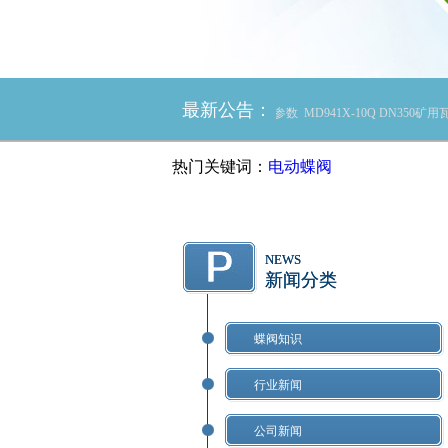
最新公告：
书
MD941H-10C DN500/DN600矿用电动蝶阀的技术参数
MD941X-10Q DN35
热门关键词：
电动蝶阀
NEWS
新闻分类
蝶阀知识
行业新闻
公司新闻