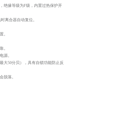
小，绝缘等级为F级，内置过热保护开
电时离合器自动复位。‌
置。‌
靠。‌
电源。‌
（最大50分贝），具有自锁功能防止反
会脱落。‌