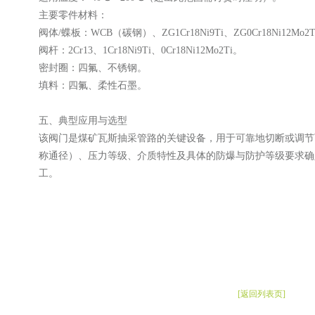
‌主要零件材料‌：
阀体/蝶板：WCB（碳钢）、ZG1Cr18Ni9Ti、ZG0Cr18Ni12Mo2T
阀杆：2Cr13、1Cr18Ni9Ti、0Cr18Ni12Mo2Ti。‌
密封圈：四氟、不锈钢。‌
填料：四氟、柔性石墨。‌
‌五、典型应用与选型‌
该阀门是煤矿瓦斯抽采管路的关键设备，用于可靠地切断或调节
称通径）、压力等级、介质特性及具体的防爆与防护等级要求确
工。‌
[返回列表页]