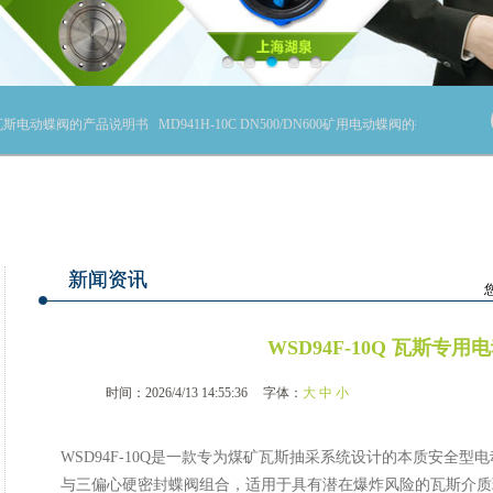
0矿用瓦斯电动蝶阀的产品说明书
MD941H-10C DN500/DN600矿用电动蝶阀的技术参数
新闻资讯
WSD94F-10Q 瓦斯专用
时间：2026/4/13 14:55:36
字体：
大
中
小
WSD94F-10Q是一款专为煤矿瓦斯抽采系统设计的本质安全
与三偏心硬密封蝶阀组合，适用于具有潜在爆炸风险的瓦斯介质